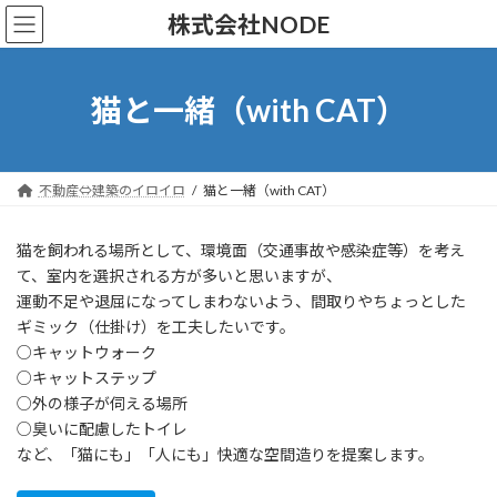
コ
ナ
株式会社NODE
ン
ビ
テ
ゲ
ン
ー
ツ
シ
猫と一緒（with CAT）
へ
ョ
ス
ン
キ
に
ッ
移
不動産⇔建築のイロイロ
猫と一緒（with CAT）
プ
動
猫を飼われる場所として、環境面（交通事故や感染症等）を考え
て、室内を選択される方が多いと思いますが、
運動不足や退屈になってしまわないよう、間取りやちょっとした
ギミック（仕掛け）を工夫したいです。
○キャットウォーク
○キャットステップ
○外の様子が伺える場所
○臭いに配慮したトイレ
など、「猫にも」「人にも」快適な空間造りを提案します。